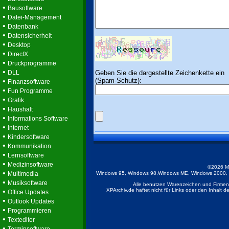
•
Bausoftware
•
Datei-Management
•
Datenbank
•
Datensicherheit
•
Desktop
•
DirectX
•
Druckprogramme
•
Geben Sie die dargestellte Zeichenkette ein
DLL
(Spam-Schutz):
•
Finanzsoftware
•
Fun Programme
•
Grafik
•
Haushalt
•
Informations Software
•
Internet
•
Kindersoftware
•
Kommunikation
•
Lernsoftware
•
Medizinsoftware
©2026 M
•
Multimedia
Windows 95, Windows 98,Windows ME, Windows 2000, Wi
•
Musiksoftware
Alle benutzen Warenzeichen und Firmenb
•
XPArchiv.de haftet nicht für Links oder den Inhalt 
Office Updates
•
Outlook Updates
•
Programmieren
•
Texteditor
•