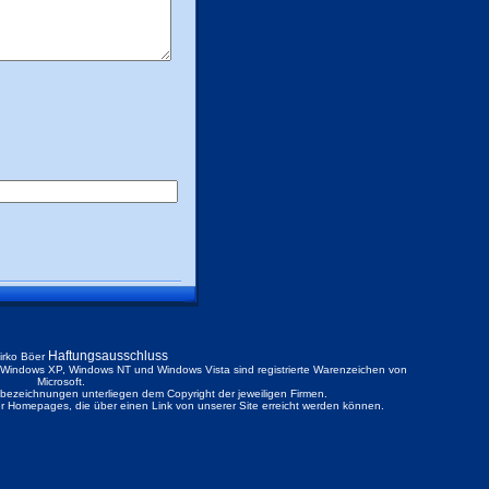
Haftungsausschluss
irko Böer
ndows XP, Windows NT und Windows Vista sind registrierte Warenzeichen von
Microsoft.
ezeichnungen unterliegen dem Copyright der jeweiligen Firmen.
der Homepages, die über einen Link von unserer Site erreicht werden können.