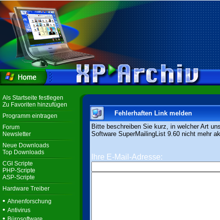
Als Startseite festlegen
Zu Favoriten hinzufügen
Fehlerhaften Link melden
Programm eintragen
Bitte beschreiben Sie kurz, in welcher Art un
Forum
Software SuperMailingList 9.60 nicht mehr akt
Newsletter
Neue Downloads
Top Downloads
Ihre E-Mail-Adresse:
CGI Scripte
PHP-Scripte
ASP-Scripte
Hardware Treiber
•
Ahnenforschung
•
Antivirus
•
Bürosoftware