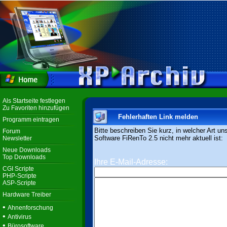
Als Startseite festlegen
Zu Favoriten hinzufügen
Fehlerhaften Link melden
Programm eintragen
Bitte beschreiben Sie kurz, in welcher Art un
Forum
Software FiRenTo 2.5 nicht mehr aktuell ist:
Newsletter
Neue Downloads
Top Downloads
Ihre E-Mail-Adresse:
CGI Scripte
PHP-Scripte
ASP-Scripte
Hardware Treiber
•
Ahnenforschung
•
Antivirus
•
Bürosoftware