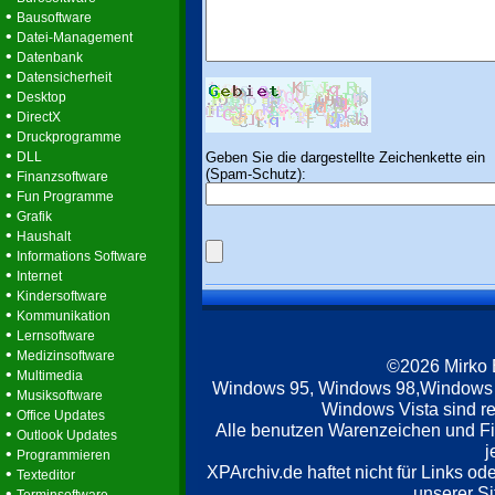
•
Bausoftware
•
Datei-Management
•
Datenbank
•
Datensicherheit
•
Desktop
•
DirectX
•
Druckprogramme
•
Geben Sie die dargestellte Zeichenkette ein
DLL
(Spam-Schutz):
•
Finanzsoftware
•
Fun Programme
•
Grafik
•
Haushalt
•
Informations Software
•
Internet
•
Kindersoftware
•
Kommunikation
•
Lernsoftware
•
Medizinsoftware
©2026 Mirko
•
Multimedia
Windows 95, Windows 98,Windows
•
Musiksoftware
Windows Vista sind re
•
Office Updates
Alle benutzen Warenzeichen und F
•
Outlook Updates
j
•
Programmieren
XPArchiv.de haftet nicht für Links o
•
Texteditor
unserer Si
•