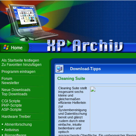
Als Startseite festlegen
Zu Favoriten hinzufügen
Download-Tipps
Programm eintragen
Cleaning Suite
Forum
Newsletter
Cleaning Suite stellt
Neue Downloads
insgesamt sechs
Top Downloads
kleine und
gleichermaßen
CGI Scripte
effiziente Helferlein
PHP-Scripte
zur
ASP-Scripte
Systembereinigung
und Datenlöschung
Hardware Treiber
bereit und glänzt
zudem durch eine
•
Ahnenforschung
einfache, intuitiv
bedienbare und
•
Antivirus
optisch
•
Bürosoftware
ansprechende Oberfläche. Ein umfangreicher Resto