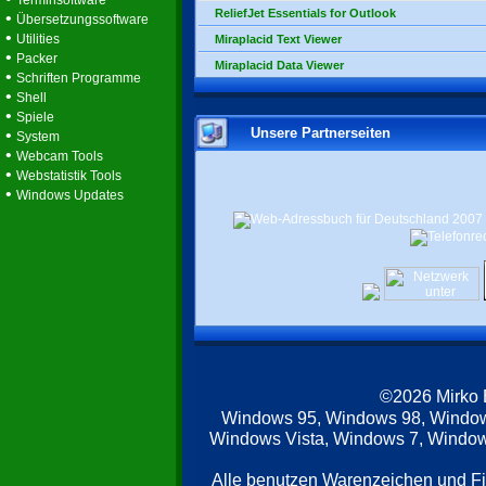
Terminsoftware
ReliefJet Essentials for Outlook
•
Übersetzungssoftware
•
Utilities
Miraplacid Text Viewer
•
Packer
Miraplacid Data Viewer
•
Schriften Programme
•
Shell
•
Spiele
Unsere Partnerseiten
•
System
•
Webcam Tools
•
Webstatistik Tools
•
Windows Updates
©2026 Mirko
Windows 95, Windows 98, Windo
Windows Vista, Windows 7, Windows
Alle benutzen Warenzeichen und F