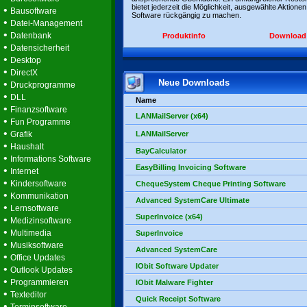
bietet jederzeit die Möglichkeit, ausgewählte Aktionen
•
Bausoftware
Software rückgängig zu machen.
•
Datei-Management
•
Datenbank
Produktinfo
Download
•
Datensicherheit
•
Desktop
•
DirectX
Neue Downloads
•
Druckprogramme
•
DLL
Name
•
Finanzsoftware
LANMailServer (x64)
•
Fun Programme
•
Grafik
LANMailServer
•
Haushalt
BayCalculator
•
Informations Software
EasyBilling Invoicing Software
•
Internet
•
Kindersoftware
ChequeSystem Cheque Printing Software
•
Kommunikation
Advanced SystemCare Ultimate
•
Lernsoftware
SuperInvoice (x64)
•
Medizinsoftware
•
Multimedia
SuperInvoice
•
Musiksoftware
Advanced SystemCare
•
Office Updates
IObit Software Updater
•
Outlook Updates
•
Programmieren
IObit Malware Fighter
•
Texteditor
Quick Receipt Software
•