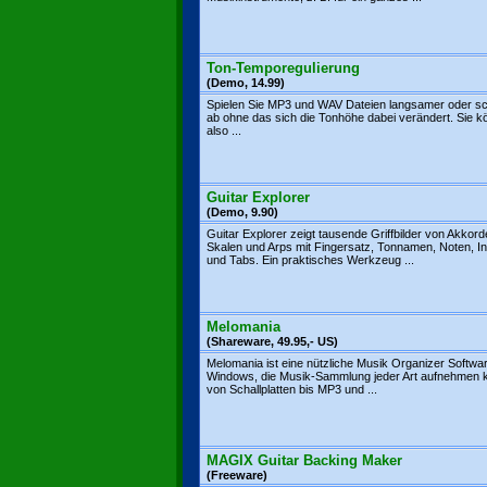
Ton-Temporegulierung
(Demo, 14.99)
Spielen Sie MP3 und WAV Dateien langsamer oder sc
ab ohne das sich die Tonhöhe dabei verändert. Sie 
also ...
Guitar Explorer
(Demo, 9.90)
Guitar Explorer zeigt tausende Griffbilder von Akkord
Skalen und Arps mit Fingersatz, Tonnamen, Noten, In
und Tabs. Ein praktisches Werkzeug ...
Melomania
(Shareware, 49.95,- US)
Melomania ist eine nützliche Musik Organizer Softwar
Windows, die Musik-Sammlung jeder Art aufnehmen 
von Schallplatten bis MP3 und ...
MAGIX Guitar Backing Maker
(Freeware)