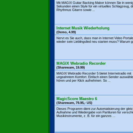
Mit MAGIX Guitar Backing Maker können Sie in weni
Sekunden einen Style für ein virtuelles Schlagzeug, d
Rhythmus Gitarre sowie ...
Internet Musik Wiederholung
(Demo, 4.99)
Nervt es Sie auch, dass man in Internet Video Porta
wieder sein Lieblingslied neu starten muss? Warum gib
MAGIX Webradio Recorder
(Shareware, 19.99)
MAGIX Webradio Recorder 5 bietet Internetradio mit
ungeahntem Komfort. Einfach einen Sender auswählen
hören und per Klick aufnehmen. So ...
MagicScore Maestro 6
(Shareware, 79.95,- US)
Dieses Programm dient zur Automatisierung der gleic
Aufnahme und Wiedergabe von Partituren für versch
Musikinstrumente, z. B. für ein ganzes ...