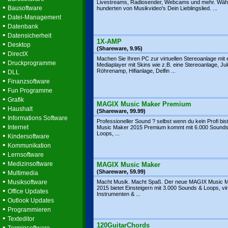
Livestreams, Radiosender, Webcams und mehr. Wäh
•
Bausoftware
hunderten von Musikvideo's Dein Lieblingslied. ...
•
Datei-Management
•
Datenbank
•
Datensicherheit
1X-AMP
•
Desktop
(Shareware, 9.95)
•
DirectX
Machen Sie Ihren PC zur virtuellen Stereoanlage mit
•
Druckprogramme
Mediaplayer mit Skins wie z.B. eine Stereoanlage, J
•
Röhrenamp, Hifianlage, Delfin ...
DLL
•
Finanzsoftware
•
Fun Programme
•
Grafik
MAGIX Music Maker Premium
•
Haushalt
(Shareware, 99.99)
•
Informations Software
Professioneller Sound ? selbst wenn du kein Profi bi
•
Internet
Music Maker 2015 Premium kommt mit 6.000 Sound
Loops, ...
•
Kindersoftware
•
Kommunikation
•
Lernsoftware
•
Medizinsoftware
MAGIX Music Maker
•
(Shareware, 59.99)
Multimedia
•
Musiksoftware
Macht Musik. Macht Spaß. Der neue MAGIX Music 
2015 bietet Einsteigern mit 3.000 Sounds & Loops, vir
•
Office Updates
Instrumenten & ...
•
Outlook Updates
•
Programmieren
•
Texteditor
120GuitarChords
•