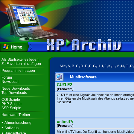
Als Startseite festlegen
Zu Favoriten hinzufügen
Alle
A
B
C
D
E
F
G
H
I
J
K
L
M
N
O
P
|
|
|
|
|
|
|
|
|
|
|
|
|
|
|
|
Programm eintragen
Musiksoftware
Forum
Newsletter
GUZLE2
Neue Downloads
(Freeware)
Top Downloads
GUZLE ist eine Digitale Jukebox die es Ihnen ermögli
Ihren Gästen die Musikwahl des Abends selbst zu ges
CGI Scripte
Sie selbst ...
PHP-Scripte
ASP-Scripte
Hardware Treiber
onlineTV
•
Ahnenforschung
(Freeware)
•
Antivirus
Mit onlineTV hast Du Zugriff auf hunderte Musikvideo
•
Bürosoftware