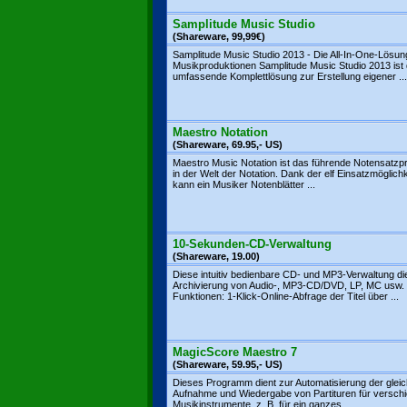
Samplitude Music Studio
(Shareware, 99,99€)
Samplitude Music Studio 2013 - Die All-In-One-Lösung
Musikproduktionen Samplitude Music Studio 2013 ist 
umfassende Komplettlösung zur Erstellung eigener ...
Maestro Notation
(Shareware, 69.95,- US)
Maestro Music Notation ist das führende Notensatz
in der Welt der Notation. Dank der elf Einsatzmöglich
kann ein Musiker Notenblätter ...
10-Sekunden-CD-Verwaltung
(Shareware, 19.00)
Diese intuitiv bedienbare CD- und MP3-Verwaltung di
Archivierung von Audio-, MP3-CD/DVD, LP, MC usw.
Funktionen: 1-Klick-Online-Abfrage der Titel über ...
MagicScore Maestro 7
(Shareware, 59.95,- US)
Dieses Programm dient zur Automatisierung der gleic
Aufnahme und Wiedergabe von Partituren für versch
Musikinstrumente, z. B. für ein ganzes ...