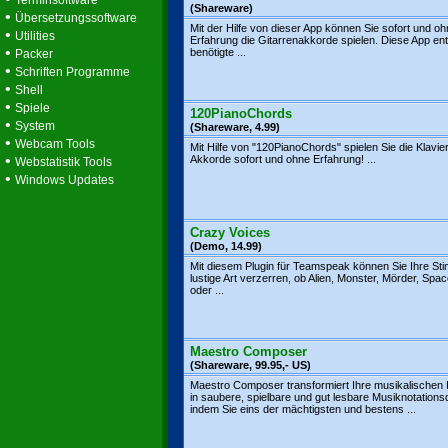
Terminsoftware
(Shareware)
•
Übersetzungssoftware
Mit der Hilfe von dieser App können Sie sofort und o
•
Utilities
Erfahrung die Gitarrenakkorde spielen. Diese App enth
•
benötigte ...
Packer
•
Schriften Programme
•
Shell
•
Spiele
120PianoChords
•
System
(Shareware, 4.99)
•
Webcam Tools
Mit Hilfe von "120PianoChords" spielen Sie die Klavie
•
Akkorde sofort und ohne Erfahrung! ...
Webstatistik Tools
•
Windows Updates
Crazy Voices
(Demo, 14.99)
Mit diesem Plugin für Teamspeak können Sie Ihre St
lustige Art verzerren, ob Alien, Monster, Mörder, Spa
oder ...
Maestro Composer
(Shareware, 99.95,- US)
Maestro Composer transformiert Ihre musikalischen E
in saubere, spielbare und gut lesbare Musiknotations
indem Sie eins der mächtigsten und bestens ...