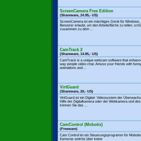
ScreenCamera Free Edition
(Shareware, 24.95,- US)
ScreenCamera ist ein mächtiges Gerät für Windows,
Benutzer erlaubt, um den Arbeitsfläche zu teilen, sch
zusammen zu dem ...
CamTrack 2
(Shareware, 14.95,- US)
CamTrack is a unique webcam software that enhanc
way people video chat. Amuse your friends with funn
animations and ...
VirtGuard
(Shareware, 20,- US)
VirtGuard ist ein Digital- Videosystem der Überwachu
Hilfe der Digitalkamera oder der Webkamera und de
können Sie das ...
CamControl (Mobotix)
(Freeware)
Cam Control ist ein Steuerungsprogramm für Mobotix
Kameras welche über keine