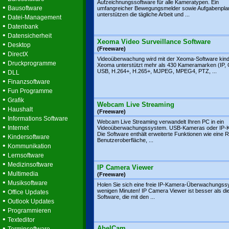
Aufzeichnungssoftware für alle Kameratypen. Ein
•
Bausoftware
umfangreicher Bewegungsmelder sowie Aufgabenpla
unterstützen die tägliche Arbeit und ...
•
Datei-Management
•
Datenbank
•
Datensicherheit
Xeoma Video Surveillance Software
•
Desktop
(Freeware)
•
DirectX
Videoüberwachung wird mit der Xeoma-Software kinde
•
Druckprogramme
Xeoma unterstützt mehr als 430 Kameramarken (IP,
•
USB, H.264+, H.265+, MJPEG, MPEG4, PTZ, ...
DLL
•
Finanzsoftware
•
Fun Programme
•
Grafik
Webcam Live Streaming
•
Haushalt
(Freeware)
•
Informations Software
Webcam Live Streaming verwandelt Ihren PC in ein
•
Internet
Videoüberwachungssystem. USB-Kameras oder IP-
Die Software enthält erweiterte Funktionen wie eine 
•
Kindersoftware
Benutzeroberfläche, ...
•
Kommunikation
•
Lernsoftware
•
Medizinsoftware
IP Camera Viewer
•
Multimedia
(Freeware)
•
Musiksoftware
Holen Sie sich eine freie IP-Kamera-Überwachungss
•
wenigen Minuten! IP Camera Viewer ist besser als di
Office Updates
Software, die mit den ...
•
Outlook Updates
•
Programmieren
•
Texteditor
•
AbelCam