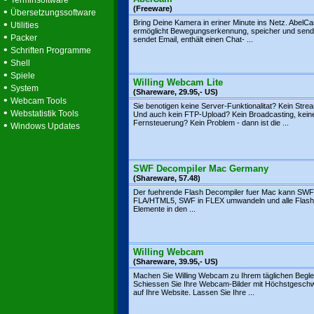
Terminsoftware
(Freeware)
•
Übersetzungssoftware
•
Bring Deine Kamera in eriner Minute ins Netz. AbelC
Utilities
ermöglicht Bewegungserkennung, speicher und sende
•
Packer
sendet Email, enthält einen Chat- ...
•
Schriften Programme
•
Shell
•
Spiele
Willing Webcam Lite
•
System
(Shareware, 29.95,- US)
•
Webcam Tools
Sie benotigen keine Server-Funktionalitat? Kein Stre
•
Webstatistik Tools
Und auch kein FTP-Upload? Kein Broadcasting, kein
Fernsteuerung? Kein Problem - dann ist die ...
•
Windows Updates
SWF Decompiler Mac Germany
(Shareware, 57.48)
Der fuehrende Flash Decompiler fuer Mac kann SWF
FLA/HTML5, SWF in FLEX umwandeln und alle Flash
Elemente in den ...
Willing Webcam
(Shareware, 39.95,- US)
Machen Sie Willing Webcam zu Ihrem täglichen Beglei
Schiessen Sie Ihre Webcam-Bilder mit Höchstgeschw
auf Ihre Website. Lassen Sie Ihre ...