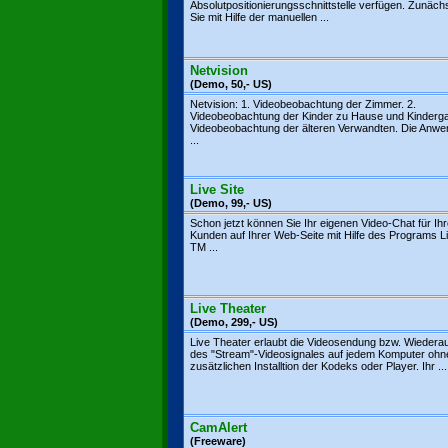
Absolutpositionierungsschnittstelle verfügen. Zunäch
Sie mit Hilfe der manuellen ...
Netvision
(Demo, 50,- US)
Netvision: 1. Videobeobachtung der Zimmer. 2.
Videobeobachtung der Kinder zu Hause und Kindergar
Videobeobachtung der älteren Verwandten. Die Anw
...
Live Site
(Demo, 99,- US)
Schon jetzt können Sie Ihr eigenen Video-Chat für Ih
Kunden auf Ihrer Web-Seite mit Hilfe des Programs Li
TM ...
Live Theater
(Demo, 299,- US)
Live Theater erlaubt die Videosendung bzw. Wiedera
des "Stream"-Videosignales auf jedem Komputer ohn
zusätzlichen Installtion der Kodeks oder Player. Ihr ...
CamAlert
(Freeware)