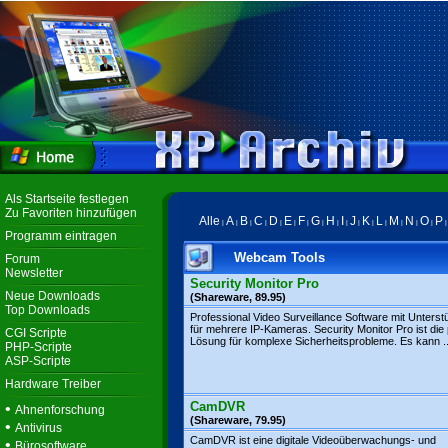
Als Startseite festlegen
Zu Favoriten hinzufügen
Alle
A
B
C
D
E
F
G
H
I
J
K
L
M
N
O
P
|
|
|
|
|
|
|
|
|
|
|
|
|
|
|
|
Programm eintragen
Webcam Tools
Forum
Newsletter
Security Monitor Pro
Neue Downloads
(Shareware, 89.95)
Top Downloads
Professional Video Surveillance Software mit Unterst
für mehrere IP-Kameras. Security Monitor Pro ist die
CGI Scripte
Lösung für komplexe Sicherheitsprobleme. Es kann ..
PHP-Scripte
ASP-Scripte
Hardware Treiber
CamDVR
•
Ahnenforschung
(Shareware, 79.95)
•
Antivirus
CamDVR ist eine digitale Videoüberwachungs- und
•
Bürosoftware