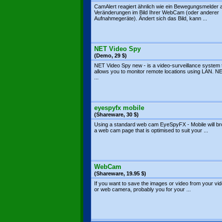
CamAlert reagiert ähnlich wie ein Bewegungsmelder 
Veränderungen im Bild Ihrer WebCam (oder anderer
Aufnahmegeräte). Ändert sich das Bild, kann ...
NET Video Spy
(Demo, 29 $)
NET Video Spy new - is a video-surveillance system 
allows you to monitor remote locations using LAN. N
...
eyespyfx mobile
(Shareware, 30 $)
Using a standard web cam EyeSpyFX - Mobile will b
a web cam page that is optimised to suit your ...
WebCam
(Shareware, 19.95 $)
If you want to save the images or video from your vi
or web camera, probably you for your ...