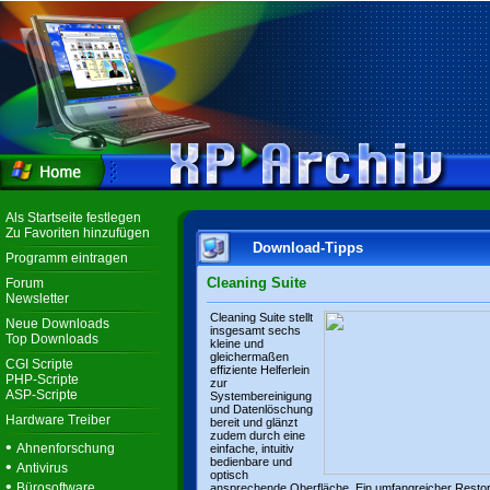
Als Startseite festlegen
Zu Favoriten hinzufügen
Download-Tipps
Programm eintragen
Cleaning Suite
Forum
Newsletter
Cleaning Suite stellt
Neue Downloads
insgesamt sechs
Top Downloads
kleine und
gleichermaßen
CGI Scripte
effiziente Helferlein
PHP-Scripte
zur
ASP-Scripte
Systembereinigung
und Datenlöschung
Hardware Treiber
bereit und glänzt
zudem durch eine
•
Ahnenforschung
einfache, intuitiv
bedienbare und
•
Antivirus
optisch
•
Bürosoftware
ansprechende Oberfläche. Ein umfangreicher Resto