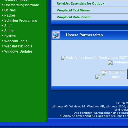
Terminsoftware
ReliefJet Essentials for Outlook
•
Übersetzungssoftware
•
Utilities
Miraplacid Text Viewer
•
Packer
Miraplacid Data Viewer
•
Schriften Programme
•
Shell
•
Spiele
Unsere Partnerseiten
•
System
•
Webcam Tools
•
Webstatistik Tools
•
Windows Updates
©2026 M
Windows 95, Windows 98, Windows ME, Windows 2000, W
sind regis
Alle benutzen Warenzeichen und Firmenb
XPArchiv.de haftet nicht für Links oder den Inhalt 