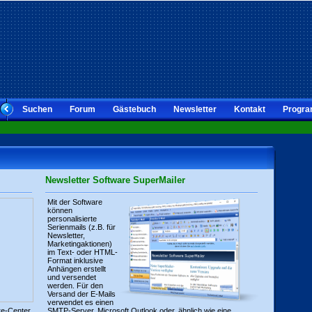
Suchen
Forum
Gästebuch
Newsletter
Kontakt
Progra
Newsletter Software SuperMailer
Mit der Software
können
personalisierte
Serienmails (z.B. für
Newsletter,
Marketingaktionen)
im Text- oder HTML-
Format inklusive
Anhängen erstellt
und versendet
werden. Für den
Versand der E-Mails
verwendet es einen
re-Center
SMTP-Server, Microsoft Outlook oder, ähnlich wie eine