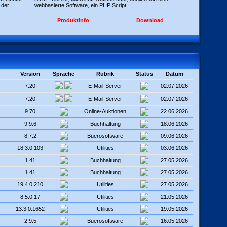
 der
webbasierte Software, ein PHP Script.
Produktinfo
Download
Version
Sprache
Rubrik
Status
Datum
7.20
E-Mail-Server
02.07.2026
7.20
E-Mail-Server
02.07.2026
9.70
Online-Auktionen
22.06.2026
9.9.6
Buchhaltung
18.06.2026
8.7.2
Buerosoftware
09.06.2026
18.3.0.103
Utilities
03.06.2026
1.41
Buchhaltung
27.05.2026
1.41
Buchhaltung
27.05.2026
19.4.0.210
Utilities
27.05.2026
8.5.0.17
Utilities
21.05.2026
13.3.0.1652
Utilities
19.05.2026
2.9.5
Buerosoftware
16.05.2026