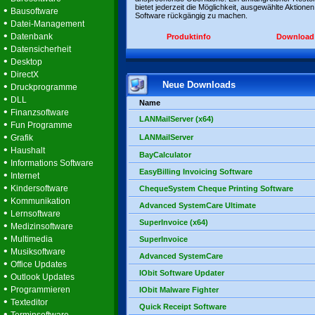
bietet jederzeit die Möglichkeit, ausgewählte Aktionen
•
Bausoftware
Software rückgängig zu machen.
•
Datei-Management
•
Datenbank
Produktinfo
Download
•
Datensicherheit
•
Desktop
•
DirectX
Neue Downloads
•
Druckprogramme
•
DLL
Name
•
Finanzsoftware
LANMailServer (x64)
•
Fun Programme
•
Grafik
LANMailServer
•
Haushalt
BayCalculator
•
Informations Software
EasyBilling Invoicing Software
•
Internet
•
Kindersoftware
ChequeSystem Cheque Printing Software
•
Kommunikation
Advanced SystemCare Ultimate
•
Lernsoftware
SuperInvoice (x64)
•
Medizinsoftware
•
Multimedia
SuperInvoice
•
Musiksoftware
Advanced SystemCare
•
Office Updates
IObit Software Updater
•
Outlook Updates
•
Programmieren
IObit Malware Fighter
•
Texteditor
Quick Receipt Software
•