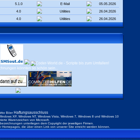
5.1.0
E-Mail
05.05.2026
4.0
Utilities
26.04.2026
4.0
Utilities
26.04.2026
Haftungsausschluss
irko Böer
indows XP, Windows NT, Windows Vista, Windows 7, Windows 8 und Windows 10
trierte Warenzeichen von Microsoft.
ezeichnungen unterliegen dem Copyright der jeweiligen Firmen.
der Homepages, die über einen Link von unserer Site erreicht werden können.