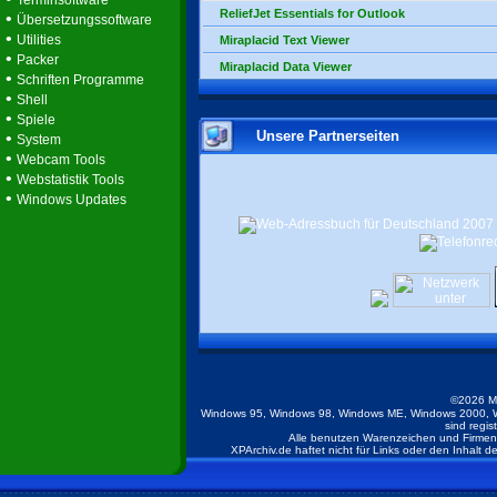
Terminsoftware
ReliefJet Essentials for Outlook
•
Übersetzungssoftware
•
Utilities
Miraplacid Text Viewer
•
Packer
Miraplacid Data Viewer
•
Schriften Programme
•
Shell
•
Spiele
Unsere Partnerseiten
•
System
•
Webcam Tools
•
Webstatistik Tools
•
Windows Updates
©2026 M
Windows 95, Windows 98, Windows ME, Windows 2000, W
sind regis
Alle benutzen Warenzeichen und Firmenb
XPArchiv.de haftet nicht für Links oder den Inhalt 