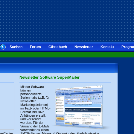
Suchen
Forum
Gästebuch
Newsletter
Kontakt
Progra
Newsletter Software SuperMailer
Mit der Software
können
personalisierte
Serienmails (z.B. für
Newsletter,
Marketingaktionen)
im Text- oder HTML-
Format inklusive
Anhängen erstellt
und versendet
werden. Für den
Versand der E-Mails
verwendet es einen
re-Center
SMTP-Server, Microsoft Outlook oder, ähnlich wie eine