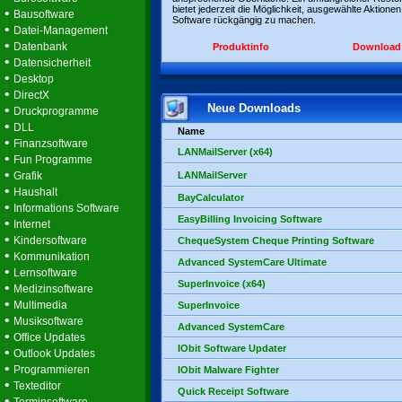
bietet jederzeit die Möglichkeit, ausgewählte Aktionen
•
Bausoftware
Software rückgängig zu machen.
•
Datei-Management
•
Datenbank
Produktinfo
Download
•
Datensicherheit
•
Desktop
•
DirectX
Neue Downloads
•
Druckprogramme
•
DLL
Name
•
Finanzsoftware
LANMailServer (x64)
•
Fun Programme
•
Grafik
LANMailServer
•
Haushalt
BayCalculator
•
Informations Software
EasyBilling Invoicing Software
•
Internet
•
Kindersoftware
ChequeSystem Cheque Printing Software
•
Kommunikation
Advanced SystemCare Ultimate
•
Lernsoftware
SuperInvoice (x64)
•
Medizinsoftware
•
Multimedia
SuperInvoice
•
Musiksoftware
Advanced SystemCare
•
Office Updates
IObit Software Updater
•
Outlook Updates
•
Programmieren
IObit Malware Fighter
•
Texteditor
Quick Receipt Software
•