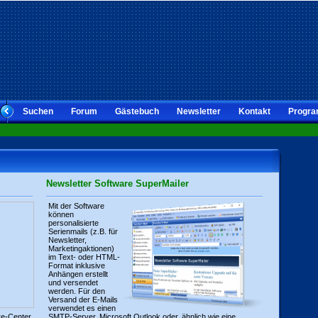
Suchen
Forum
Gästebuch
Newsletter
Kontakt
Progra
Newsletter Software SuperMailer
Mit der Software
können
personalisierte
Serienmails (z.B. für
Newsletter,
Marketingaktionen)
im Text- oder HTML-
Format inklusive
Anhängen erstellt
und versendet
werden. Für den
Versand der E-Mails
verwendet es einen
re-Center
SMTP-Server, Microsoft Outlook oder, ähnlich wie eine