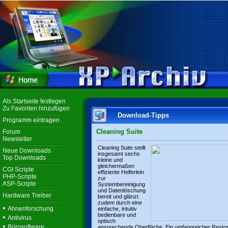
Als Startseite festlegen
Zu Favoriten hinzufügen
Download-Tipps
Programm eintragen
Cleaning Suite
Forum
Newsletter
Cleaning Suite stellt
Neue Downloads
insgesamt sechs
Top Downloads
kleine und
gleichermaßen
CGI Scripte
effiziente Helferlein
PHP-Scripte
zur
ASP-Scripte
Systembereinigung
und Datenlöschung
Hardware Treiber
bereit und glänzt
zudem durch eine
•
Ahnenforschung
einfache, intuitiv
bedienbare und
•
Antivirus
optisch
•
Bürosoftware
ansprechende Oberfläche. Ein umfangreicher Resto