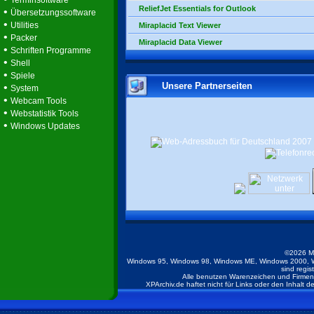
Terminsoftware
ReliefJet Essentials for Outlook
•
Übersetzungssoftware
•
Utilities
Miraplacid Text Viewer
•
Packer
Miraplacid Data Viewer
•
Schriften Programme
•
Shell
•
Spiele
Unsere Partnerseiten
•
System
•
Webcam Tools
•
Webstatistik Tools
•
Windows Updates
©2026 M
Windows 95, Windows 98, Windows ME, Windows 2000, W
sind regis
Alle benutzen Warenzeichen und Firmenb
XPArchiv.de haftet nicht für Links oder den Inhalt 