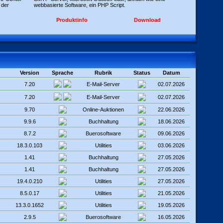
 der
webbasierte Software, ein PHP Script.
Produktinfo
Download
Version
Sprache
Rubrik
Status
Datum
7.20
E-Mail-Server
02.07.2026
7.20
E-Mail-Server
02.07.2026
9.70
Online-Auktionen
22.06.2026
9.9.6
Buchhaltung
18.06.2026
8.7.2
Buerosoftware
09.06.2026
18.3.0.103
Utilities
03.06.2026
1.41
Buchhaltung
27.05.2026
1.41
Buchhaltung
27.05.2026
19.4.0.210
Utilities
27.05.2026
8.5.0.17
Utilities
21.05.2026
13.3.0.1652
Utilities
19.05.2026
2.9.5
Buerosoftware
16.05.2026