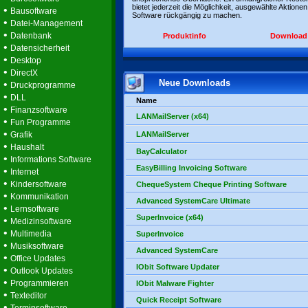
bietet jederzeit die Möglichkeit, ausgewählte Aktionen
•
Bausoftware
Software rückgängig zu machen.
•
Datei-Management
•
Datenbank
Produktinfo
Download
•
Datensicherheit
•
Desktop
•
DirectX
Neue Downloads
•
Druckprogramme
•
DLL
Name
•
Finanzsoftware
LANMailServer (x64)
•
Fun Programme
•
Grafik
LANMailServer
•
Haushalt
BayCalculator
•
Informations Software
EasyBilling Invoicing Software
•
Internet
•
Kindersoftware
ChequeSystem Cheque Printing Software
•
Kommunikation
Advanced SystemCare Ultimate
•
Lernsoftware
SuperInvoice (x64)
•
Medizinsoftware
•
Multimedia
SuperInvoice
•
Musiksoftware
Advanced SystemCare
•
Office Updates
IObit Software Updater
•
Outlook Updates
•
Programmieren
IObit Malware Fighter
•
Texteditor
Quick Receipt Software
•