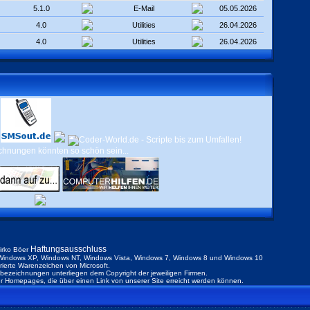
5.1.0
E-Mail
05.05.2026
4.0
Utilities
26.04.2026
4.0
Utilities
26.04.2026
Haftungsausschluss
irko Böer
indows XP, Windows NT, Windows Vista, Windows 7, Windows 8 und Windows 10
trierte Warenzeichen von Microsoft.
ezeichnungen unterliegen dem Copyright der jeweiligen Firmen.
der Homepages, die über einen Link von unserer Site erreicht werden können.