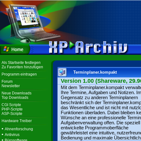
Als Startseite festlegen
Zu Favoriten hinzufügen
Terminplaner.kompakt
Programm eintragen
Version 1.00 (Shareware, 29.9
Forum
Newsletter
Mit dem Terminplaner.kompakt verwalt
Ihre Termine, Aufgaben und Notizen. I
Neue Downloads
Gegensatz zu anderen Terminplanern
Top Downloads
beschränkt sich der Terminplaner.komp
CGI Scripte
das Wesentliche und ist nicht mit nutzl
PHP-Scripte
Funktionen überladen. Dabei bleiben ke
ASP-Scripte
Wünsche an eine professionelle Termin
Hardware Treiber
Aufgabenverwaltung offen. Die speziell
entwickelte Programmoberfläche
•
Ahnenforschung
gewährleistet eine intuitive, nutzerfreun
•
Antivirus
Bedienung und maximale Übersichtlichk
•
Bürosoftware