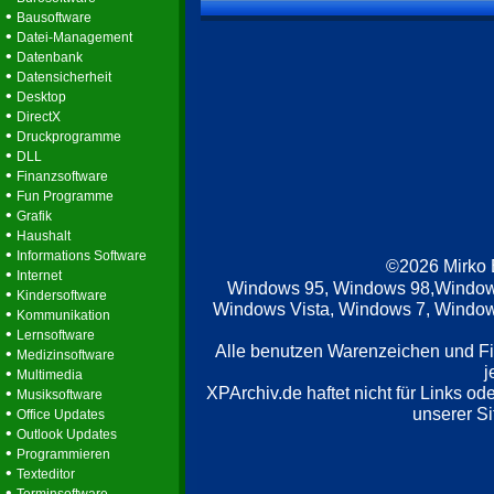
•
Bausoftware
•
Datei-Management
•
Datenbank
•
Datensicherheit
•
Desktop
•
DirectX
•
Druckprogramme
•
DLL
•
Finanzsoftware
•
Fun Programme
•
Grafik
•
Haushalt
•
Informations Software
©2026 Mirko
•
Internet
Windows 95, Windows 98,Window
•
Kindersoftware
Windows Vista, Windows 7, Windows
•
Kommunikation
•
Lernsoftware
Alle benutzen Warenzeichen und F
•
Medizinsoftware
j
•
Multimedia
XPArchiv.de haftet nicht für Links o
•
Musiksoftware
•
unserer Si
Office Updates
•
Outlook Updates
•
Programmieren
•
Texteditor
•