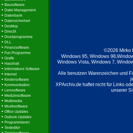
•
Bausoftware
•
Datei-Management
•
Datenbank
•
Datensicherheit
•
Desktop
•
DirectX
•
Druckprogramme
•
DLL
•
Finanzsoftware
©2026 Mirko
•
Fun Programme
Windows 95, Windows 98,Window
•
Grafik
Windows Vista, Windows 7, Windows
•
Haushalt
•
Informations Software
Alle benutzen Warenzeichen und F
•
Internet
j
•
Kindersoftware
XPArchiv.de haftet nicht für Links o
•
Kommunikation
•
unserer Si
Lernsoftware
•
Medizinsoftware
•
Multimedia
•
Musiksoftware
•
Office Updates
•
Outlook Updates
•
Programmieren
•
Texteditor
•