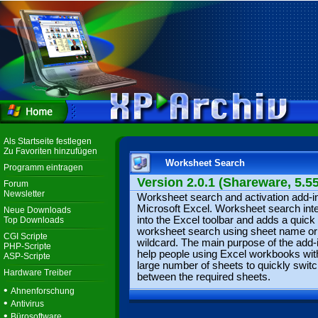
Als Startseite festlegen
Zu Favoriten hinzufügen
Worksheet Search
Programm eintragen
Version 2.0.1 (Shareware, 5.55
Forum
Newsletter
Worksheet search and activation add-in
Microsoft Excel. Worksheet search int
Neue Downloads
into the Excel toolbar and adds a quick
Top Downloads
worksheet search using sheet name or
CGI Scripte
wildcard. The main purpose of the add-i
PHP-Scripte
help people using Excel workbooks wit
ASP-Scripte
large number of sheets to quickly swit
Hardware Treiber
between the required sheets.
•
Ahnenforschung
•
Antivirus
•
Bürosoftware