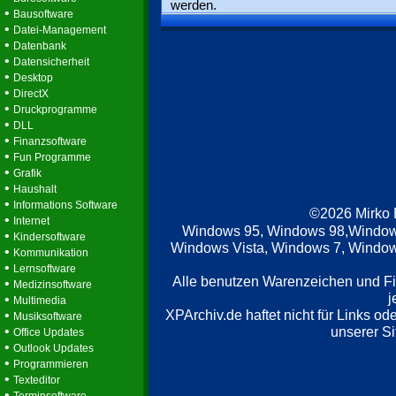
werden.
•
Bausoftware
•
Datei-Management
•
Datenbank
•
Datensicherheit
•
Desktop
•
DirectX
•
Druckprogramme
•
DLL
•
Finanzsoftware
•
Fun Programme
•
Grafik
•
Haushalt
•
Informations Software
©2026 Mirko
•
Internet
Windows 95, Windows 98,Window
•
Kindersoftware
Windows Vista, Windows 7, Windows
•
Kommunikation
•
Lernsoftware
Alle benutzen Warenzeichen und F
•
Medizinsoftware
j
•
Multimedia
XPArchiv.de haftet nicht für Links o
•
Musiksoftware
•
unserer Si
Office Updates
•
Outlook Updates
•
Programmieren
•
Texteditor
•