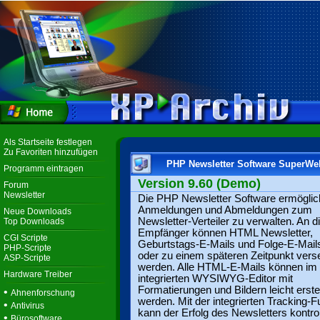
Als Startseite festlegen
Zu Favoriten hinzufügen
PHP Newsletter Software SuperWe
Programm eintragen
Version 9.60 (Demo)
Forum
Newsletter
Die PHP Newsletter Software ermöglic
Anmeldungen und Abmeldungen zum
Neue Downloads
Newsletter-Verteiler zu verwalten. An d
Top Downloads
Empfänger können HTML Newsletter,
CGI Scripte
Geburtstags-E-Mails und Folge-E-Mails
PHP-Scripte
oder zu einem späteren Zeitpunkt vers
ASP-Scripte
werden. Alle HTML-E-Mails können im
Hardware Treiber
integrierten WYSIWYG-Editor mit
Formatierungen und Bildern leicht erstel
•
Ahnenforschung
werden. Mit der integrierten Tracking-F
•
Antivirus
kann der Erfolg des Newsletters kontroll
•
Bürosoftware