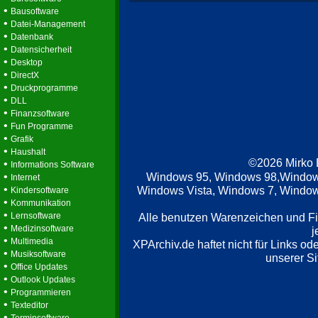
•
Bausoftware
•
Datei-Management
•
Datenbank
•
Datensicherheit
•
Desktop
•
DirectX
•
Druckprogramme
•
DLL
•
Finanzsoftware
•
Fun Programme
•
Grafik
•
Haushalt
©2026 Mirko
•
Informations Software
•
Windows 95, Windows 98,Window
Internet
•
Windows Vista, Windows 7, Windows
Kindersoftware
•
Kommunikation
•
Lernsoftware
Alle benutzen Warenzeichen und F
•
Medizinsoftware
j
•
Multimedia
XPArchiv.de haftet nicht für Links o
•
Musiksoftware
unserer Si
•
Office Updates
•
Outlook Updates
•
Programmieren
•
Texteditor
•