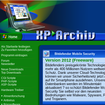
Als Startseite festlegen
Zu Favoriten hinzufügen
Bitdefender Mobile Security
Programm eintragen
Version 2012 (Freeware)
Forum
Newsletter
Bitdefenders preisgekrönte Technologie
mehr als 400 Millionen Nutzern weltwei
Neue Downloads
Schutz. Dank unserer Cloud-Technolog
Top Downloads
können wir unser Sicherheitsnetz jetzt
CGI Scripte
auf Ihr Smartphone ausdehnen. Unsere
PHP-Scripte
Datenbanken werden im Minutentakt
ASP-Scripte
aktualisiert ? so schützt Bitdefender Mo
Hardware Treiber
Security Sie selbst vor den neuesten
Bedrohungen wie Malware, Spyware, P
•
Ahnenforschung
und Trojanern.
•
Antivirus
•
Bürosoftware