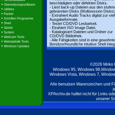
Terminsoftware
beschädigten oder defekten Disks.
•
Übersetzungssoftware
- Liest back-up Dateien aus den stufe
•
Utilities
gebrannten Disks (Multisession Disks)
•
Packer
- Extrahiert Audio Tracks digital zur viel
•
Schriften Programme
Ausgabeformate.
•
Shell
- Testet CD/DVD Lesbarkeit.
•
- Etrahiert ISO Image Datei.
Spiele
•
- Katalogisiert Dateien und Ordner zur
System
CD/DVD Bibliothek.
•
Webcam Tools
- Alle Fähigkeiten sind in eine gewohnt
•
Webstatistik Tools
Benützerfreundliche intuitive Shell integr
•
Windows Updates
©2026 Mirko
Windows 95, Windows 98,Window
Windows Vista, Windows 7, Windows
Alle benutzen Warenzeichen und F
j
XPArchiv.de haftet nicht für Links o
unserer Si