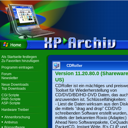
Als Startseite festlegen
Zu Favoriten hinzufügen
CDRoller
Programm eintragen
Version 11.20.80.0 (Shareware,
Forum
Newsletter
US)
Neue Downloads
CDRoller ist ein mächtiges und preisw
Top Downloads
Toolset für Wiederherstellung von
CD/DVD/BD/HD-DVD Daten, das auch 
CGI Scripte
PHP-Scripte
anzuwenden ist. Schlüsselfähigkeiten:
ASP-Scripte
- Liest die Daten wirksam aus den Dis
die mittels "drag and drop" CD/DVD
Hardware Treiber
schreibenden Software erstellt wurden,
•
Ahnenforschung
mittels der bekannten Roxio (Adaptec)
•
Ahead Nero Softwarepakete, CeQuadra
Antivirus
•
PacketCD, Instant Write, B's CLiP und
Bürosoftware