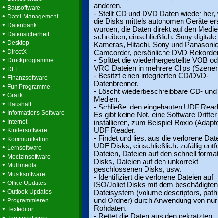
anderen.
•
Bausoftware
- Stellt CD und DVD Daten wieder her,
•
Datei-Management
die Disks mittels autonomen Geräte erst
•
Datenbank
wurden, die Daten direkt auf den Medi
•
Datensicherheit
schreiben, einschließlich: Sony digitale
•
Desktop
Kameras, Hitachi, Sony und Panason
•
DirectX
Camcorder, persönliche DVD Rekorder
•
- Splittet die wiederhergestellte VOB od
Druckprogramme
•
VRO Dateien in mehrere Clips (Szenen
DLL
- Besitzt einen integrierten CD/DVD-
•
Finanzsoftware
Datenbrenner.
•
Fun Programme
- Löscht wiederbeschreibbare CD- un
•
Grafik
Medien.
•
Haushalt
- Schließet den eingebauten UDF Reade
•
Informations Software
Es gibt keine Not, eine Software Dritter
•
Internet
installieren, zum Beispiel Roxio (Adapt
•
UDF Reader.
Kindersoftware
•
- Findet und liest aus die verlorene Dat
Kommunikation
UDF Disks, einschließlich: zufällig entf
•
Lernsoftware
Dateien, Dateien auf den schnell format
•
Medizinsoftware
Disks, Dateien auf den unkorrekt
•
Multimedia
geschlossenen Disks, usw.
•
Musiksoftware
- Identifiziert die verlorene Dateien auf
•
Office Updates
ISO/Joliet Disks mit dem beschädigten
•
Outlook Updates
Dateisystem (volume descriptors, path
•
und Ordner) durch Anwendung von nur
Programmieren
•
Rohdaten.
Texteditor
- Rettet die Daten aus den gekratzten,
•