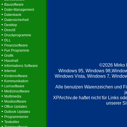
•
Bausoftware
•
Datei-Management
•
Datenbank
•
Datensicherheit
•
Desktop
•
DirectX
•
Druckprogramme
•
DLL
•
Finanzsoftware
•
Fun Programme
•
Grafik
•
Haushalt
©2026 Mirko
•
Informations Software
•
Windows 95, Windows 98,Window
Internet
•
Windows Vista, Windows 7, Windows
Kindersoftware
•
Kommunikation
•
Lernsoftware
Alle benutzen Warenzeichen und F
•
Medizinsoftware
j
•
Multimedia
XPArchiv.de haftet nicht für Links o
•
Musiksoftware
unserer Si
•
Office Updates
•
Outlook Updates
•
Programmieren
•
Texteditor
•