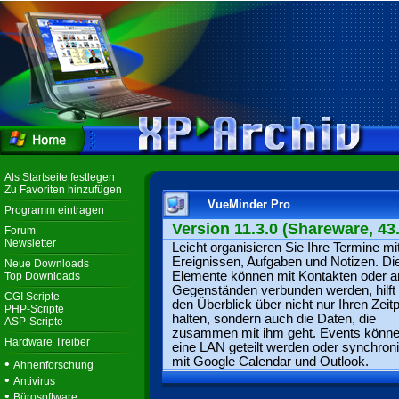
Als Startseite festlegen
Zu Favoriten hinzufügen
VueMinder Pro
Programm eintragen
Version 11.3.0 (Shareware, 43
Forum
Newsletter
Leicht organisieren Sie Ihre Termine mi
Ereignissen, Aufgaben und Notizen. Di
Neue Downloads
Elemente können mit Kontakten oder 
Top Downloads
Gegenständen verbunden werden, hilft 
CGI Scripte
den Überblick über nicht nur Ihren Zeit
PHP-Scripte
halten, sondern auch die Daten, die
ASP-Scripte
zusammen mit ihm geht. Events könne
Hardware Treiber
eine LAN geteilt werden oder synchroni
mit Google Calendar und Outlook.
•
Ahnenforschung
•
Antivirus
•
Bürosoftware