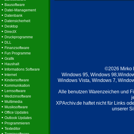
•
Bausoftware
•
Datei-Management
•
Datenbank
•
Datensicherheit
•
Desktop
•
DirectX
•
Druckprogramme
•
DLL
•
Finanzsoftware
•
Fun Programme
•
Grafik
•
Haushalt
©2026 Mirko
•
Informations Software
•
Windows 95, Windows 98,Window
Internet
•
Windows Vista, Windows 7, Windows
Kindersoftware
•
Kommunikation
•
Lernsoftware
Alle benutzen Warenzeichen und F
•
Medizinsoftware
j
•
Multimedia
XPArchiv.de haftet nicht für Links o
•
Musiksoftware
unserer Si
•
Office Updates
•
Outlook Updates
•
Programmieren
•
Texteditor
•