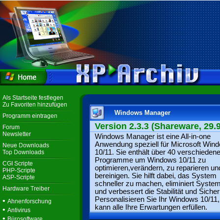
Als Startseite festlegen
Zu Favoriten hinzufügen
Windows Manager
Programm eintragen
Version 2.3.3 (Shareware, 29.
Forum
Newsletter
Windows Manager ist eine All-in-one
Anwendung speziell für Microsoft Win
Neue Downloads
10/11. Sie enthält über 40 verschieden
Top Downloads
Programme um Windows 10/11 zu
CGI Scripte
optimieren,verändern, zu reparieren un
PHP-Scripte
bereinigen. Sie hilft dabei, das System
ASP-Scripte
schneller zu machen, eliminiert System
Hardware Treiber
und verbessert die Stabilität und Sicher
Personalisieren Sie Ihr Windows 10/11,
•
Ahnenforschung
kann alle Ihre Erwartungen erfüllen.
•
Antivirus
•
Bürosoftware