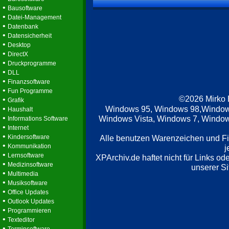
•
Bausoftware
•
Datei-Management
•
Datenbank
•
Datensicherheit
•
Desktop
•
DirectX
•
Druckprogramme
•
DLL
•
Finanzsoftware
•
Fun Programme
©2026 Mirko
•
Grafik
•
Windows 95, Windows 98,Window
Haushalt
•
Windows Vista, Windows 7, Windows
Informations Software
•
Internet
•
Kindersoftware
Alle benutzen Warenzeichen und F
•
Kommunikation
j
•
Lernsoftware
XPArchiv.de haftet nicht für Links o
•
Medizinsoftware
unserer Si
•
Multimedia
•
Musiksoftware
•
Office Updates
•
Outlook Updates
•
Programmieren
•
Texteditor
•