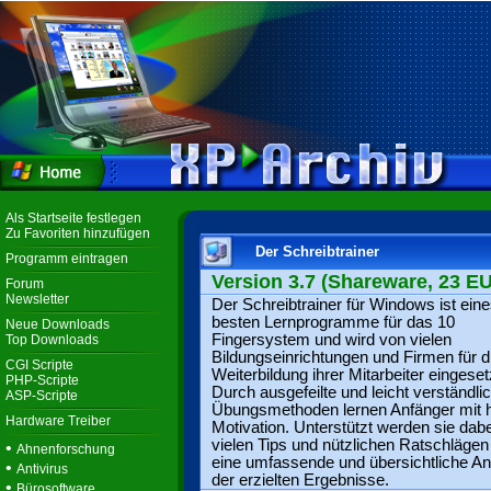
Als Startseite festlegen
Zu Favoriten hinzufügen
Der Schreibtrainer
Programm eintragen
Version 3.7 (Shareware, 23 E
Forum
Newsletter
Der Schreibtrainer für Windows ist eine
besten Lernprogramme für das 10
Neue Downloads
Fingersystem und wird von vielen
Top Downloads
Bildungseinrichtungen und Firmen für d
CGI Scripte
Weiterbildung ihrer Mitarbeiter eingeset
PHP-Scripte
Durch ausgefeilte und leicht verständli
ASP-Scripte
Übungsmethoden lernen Anfänger mit 
Hardware Treiber
Motivation. Unterstützt werden sie dabe
vielen Tips und nützlichen Ratschlägen
•
Ahnenforschung
eine umfassende und übersichtliche A
•
Antivirus
der erzielten Ergebnisse.
•
Bürosoftware