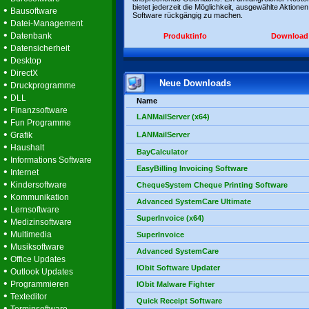
bietet jederzeit die Möglichkeit, ausgewählte Aktionen
•
Bausoftware
Software rückgängig zu machen.
•
Datei-Management
•
Datenbank
Produktinfo
Download
•
Datensicherheit
•
Desktop
•
DirectX
Neue Downloads
•
Druckprogramme
•
DLL
Name
•
Finanzsoftware
LANMailServer (x64)
•
Fun Programme
•
Grafik
LANMailServer
•
Haushalt
BayCalculator
•
Informations Software
EasyBilling Invoicing Software
•
Internet
•
Kindersoftware
ChequeSystem Cheque Printing Software
•
Kommunikation
Advanced SystemCare Ultimate
•
Lernsoftware
SuperInvoice (x64)
•
Medizinsoftware
•
Multimedia
SuperInvoice
•
Musiksoftware
Advanced SystemCare
•
Office Updates
IObit Software Updater
•
Outlook Updates
•
Programmieren
IObit Malware Fighter
•
Texteditor
Quick Receipt Software
•