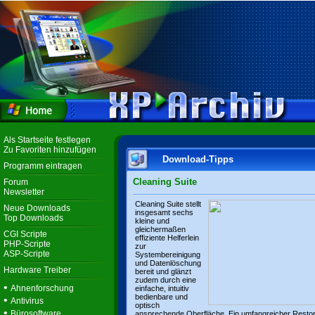
Als Startseite festlegen
Zu Favoriten hinzufügen
Download-Tipps
Programm eintragen
Cleaning Suite
Forum
Newsletter
Cleaning Suite stellt
Neue Downloads
insgesamt sechs
Top Downloads
kleine und
gleichermaßen
CGI Scripte
effiziente Helferlein
PHP-Scripte
zur
ASP-Scripte
Systembereinigung
und Datenlöschung
Hardware Treiber
bereit und glänzt
zudem durch eine
•
Ahnenforschung
einfache, intuitiv
bedienbare und
•
Antivirus
optisch
•
Bürosoftware
ansprechende Oberfläche. Ein umfangreicher Resto