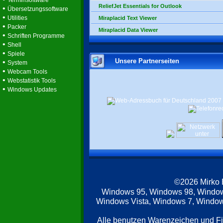
Terminsoftware
ReliefJet Essentials for Outlook
•
Übersetzungssoftware
•
Utilities
Miraplacid Text Viewer
•
Packer
Miraplacid Data Viewer
•
Schriften Programme
•
Shell
•
Spiele
Unsere Partnerseiten
•
System
•
Webcam Tools
•
Webstatistik Tools
•
Windows Updates
©2026 Mirko
Windows 95, Windows 98, Windo
Windows Vista, Windows 7, Windows
Alle benutzen Warenzeichen und F