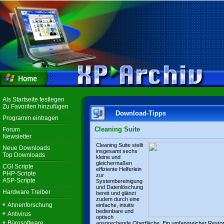
Als Startseite festlegen
Zu Favoriten hinzufügen
Download-Tipps
Programm eintragen
Cleaning Suite
Forum
Newsletter
Cleaning Suite stellt
Neue Downloads
insgesamt sechs
Top Downloads
kleine und
gleichermaßen
CGI Scripte
effiziente Helferlein
PHP-Scripte
zur
ASP-Scripte
Systembereinigung
und Datenlöschung
Hardware Treiber
bereit und glänzt
zudem durch eine
•
Ahnenforschung
einfache, intuitiv
bedienbare und
•
Antivirus
optisch
•
Bürosoftware
ansprechende Oberfläche. Ein umfangreicher Resto