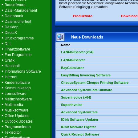
bietet jederzeit die Möglichkeit, ausgewählte Aktionen
•
Bausoftware
Software rückgängig zu machen.
•
Datei-Management
•
Datenbank
Produktinfo
Download
•
Datensicherheit
•
Desktop
•
DirectX
Neue Downloads
•
Druckprogramme
•
DLL
Name
•
Finanzsoftware
LANMailServer (x64)
•
Fun Programme
•
Grafik
LANMailServer
•
Haushalt
BayCalculator
•
Informations Software
EasyBilling Invoicing Software
•
Internet
•
Kindersoftware
ChequeSystem Cheque Printing Software
•
Kommunikation
Advanced SystemCare Ultimate
•
Lernsoftware
SuperInvoice (x64)
•
Medizinsoftware
•
Multimedia
SuperInvoice
•
Musiksoftware
Advanced SystemCare
•
Office Updates
IObit Software Updater
•
Outlook Updates
•
Programmieren
IObit Malware Fighter
•
Texteditor
Quick Receipt Software
•