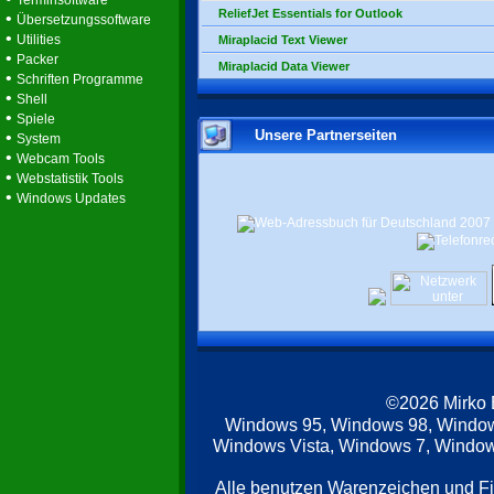
Terminsoftware
ReliefJet Essentials for Outlook
•
Übersetzungssoftware
•
Utilities
Miraplacid Text Viewer
•
Packer
Miraplacid Data Viewer
•
Schriften Programme
•
Shell
•
Spiele
Unsere Partnerseiten
•
System
•
Webcam Tools
•
Webstatistik Tools
•
Windows Updates
©2026 Mirko
Windows 95, Windows 98, Windo
Windows Vista, Windows 7, Windows
Alle benutzen Warenzeichen und F