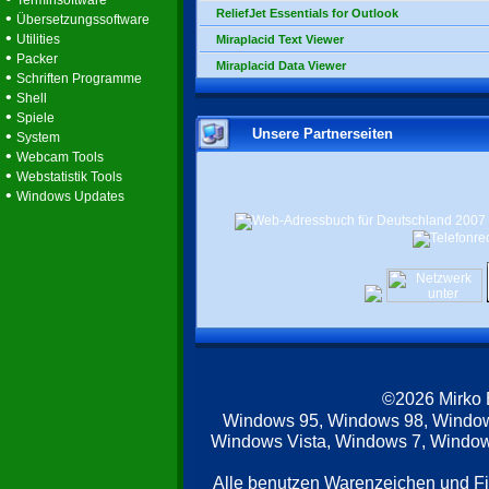
Terminsoftware
ReliefJet Essentials for Outlook
•
Übersetzungssoftware
•
Utilities
Miraplacid Text Viewer
•
Packer
Miraplacid Data Viewer
•
Schriften Programme
•
Shell
•
Spiele
Unsere Partnerseiten
•
System
•
Webcam Tools
•
Webstatistik Tools
•
Windows Updates
©2026 Mirko
Windows 95, Windows 98, Windo
Windows Vista, Windows 7, Windows
Alle benutzen Warenzeichen und F