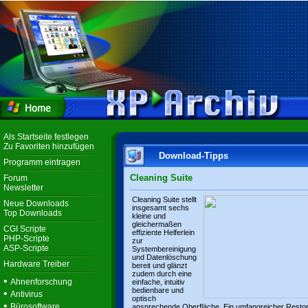
Als Startseite festlegen
Zu Favoriten hinzufügen
Download-Tipps
Programm eintragen
Cleaning Suite
Forum
Newsletter
Cleaning Suite stellt
Neue Downloads
insgesamt sechs
Top Downloads
kleine und
gleichermaßen
CGI Scripte
effiziente Helferlein
PHP-Scripte
zur
ASP-Scripte
Systembereinigung
und Datenlöschung
Hardware Treiber
bereit und glänzt
zudem durch eine
•
Ahnenforschung
einfache, intuitiv
bedienbare und
•
Antivirus
optisch
•
Bürosoftware
ansprechende Oberfläche. Ein umfangreicher Resto