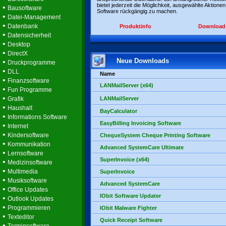
bietet jederzeit die Möglichkeit, ausgewählte Aktionen
•
Bausoftware
Software rückgängig zu machen.
•
Datei-Management
•
Datenbank
Produktinfo
Download
•
Datensicherheit
•
Desktop
•
DirectX
Neue Downloads
•
Druckprogramme
•
DLL
Name
•
Finanzsoftware
LANMailServer (x64)
•
Fun Programme
•
Grafik
LANMailServer
•
Haushalt
BayCalculator
•
Informations Software
EasyBilling Invoicing Software
•
Internet
•
Kindersoftware
ChequeSystem Cheque Printing Software
•
Kommunikation
Advanced SystemCare Ultimate
•
Lernsoftware
SuperInvoice (x64)
•
Medizinsoftware
•
Multimedia
SuperInvoice
•
Musiksoftware
Advanced SystemCare
•
Office Updates
IObit Software Updater
•
Outlook Updates
•
Programmieren
IObit Malware Fighter
•
Texteditor
Quick Receipt Software
•